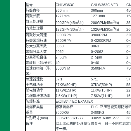
型号
GNLW363C
GNLW363C-VFD
GN
转鼓直径
360mm
360mm
45
转鼓长度
1271mm
1271mm
15
较大处理量
3
3
200GPM(45m
/h)
200GPM(45m
/h)
35
有效处理量
3
3
132GPM(30m
/h)
132GPM(30m
/h)
26
转鼓较大转速
3900RPM
3900RPM
32
转鼓常规转速
3200RPM
0~3200RPM
0~
较大分离因数
3063
3063
25
常规分离因数
2062
0~2062
0~
分离颗粒直径
2~5µm
2~5μm
2~
差转速（转/分钟）
40
0~40
0~
差速器扭矩（牛.
3500N.M
3500N.M
75
米）
差速器速比
57:1
57:1
57
主电机功率
37KW(50HP)
37KW(50HP)
55
辅电机功率
11KW(15HP)
11KW(15HP)
22
匹配螺杆泵功率
7.5KW(11HP)
7.5KW(11HP)
15
防爆标准
ExdIIBt4 / IEC EX/ ATEX
防爆柜类型
标准防爆柜
PLC+正压智能变频防爆
重量
3500KG
3400KG
45
外形尺寸(mm)
3305x1638x1277
3305x1638x1277
38
备注
以上离心机的处理量仅供参考，对于不同的泥浆
不一样。