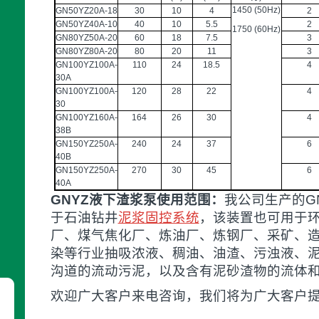
1450 (50Hz)
GN50YZ20A-18
30
10
4
2
GN50YZ40A-10
40
10
5.5
2
1750 (60Hz)
GN80YZ50A-20
60
18
7.5
3
GN80YZ80A-20
80
20
11
3
GN100YZ100A-
110
24
18.5
4
30A
GN100YZ100A-
120
28
22
4
30
GN100YZ160A-
164
26
30
4
38B
GN150YZ250A-
240
24
37
6
40B
GN150YZ250A-
270
30
45
6
40A
GNYZ液下渣浆泵使用范围：
我公司生产的G
于石油钻井
泥浆固控系统
，该装置也可用于
厂、煤气焦化厂、炼油厂、炼钢厂、采矿、
染等行业抽吸浓液、稠油、油渣、污浊液、
沟道的流动污泥，以及含有泥砂渣物的流体
欢迎广大客户来电咨询，我们将为广大客户