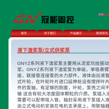
Eng
首页
关于我们
产品展示
新闻资讯
液下渣浆泵/立式供浆泵
GNYZ系列液下渣浆泵主要用从泥浆坑给振
浆。GNYZ系列液下渣浆泵为单级，单吸悬
座，联接管连接泵的水力部件，液体由出液管
式叶轮，在叶轮叶片进口延伸处设有搅拌叶
件的泵轴，有足够的刚度，叶轮，泵壳之间
输 送含有较大浓度固体颗粒的介质。泵插入液
需要可以配带吸入管。轴封采用液下泵插入
由立式电动机安装在电机支承座上，用联轴