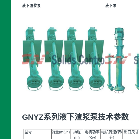
液下渣浆泵
液下泵
GNYZ系列液下渣浆泵技术参数
型号
流量(m3/h)
扬程
电机功率
电机转速(转/
出口尺寸 
(m)
(Kw)
分)